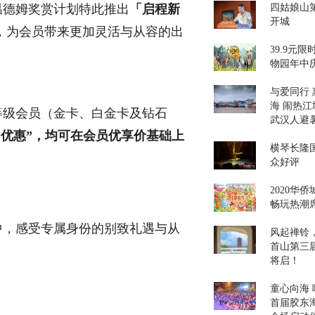
德姆奖赏计划特此推出
「启程新
四姑娘山第
开城
，为会员带来更加灵活与从容的出
39.9元
物园年中
与爱同行 
海 闹热江
等级会员（金卡、白金卡及钻石
武汉人避
 优惠”，均可在会员优享价基础上
横琴长隆
众好评
2020华
畅玩热潮
，感受专属身份的别致礼遇与从
风起禅铃，
首山第三
将启！
童心向海 嗨
首届胶东