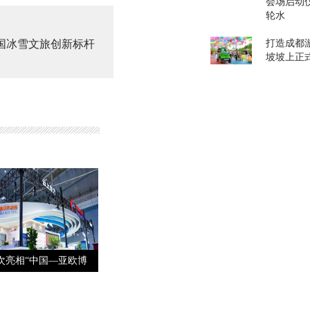
会场启动
轮水
国冰雪文旅创新标杆
打造成都游
坡坡上正
次亮相“中国—亚欧博
览