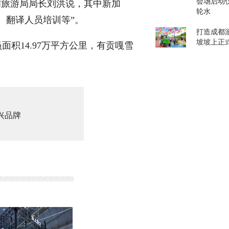
会场启动
和旅游局局长刘洪说，其中新加
轮水
、翻译人员培训等”。
打造成都游
坡坡上正
积14.97万平方公里，有贡嘎雪
兴品牌