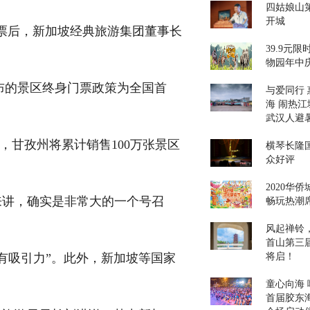
四姑娘山第
开城
门票后，新加坡经典旅游集团董事长
39.9元
物园年中
布的景区终身门票政策为全国首
与爱同行 
海 闹热江
武汉人避
，甘孜州将累计销售100万张景区
横琴长隆
众好评
2020华
来讲，确实是非常大的一个号召
畅玩热潮
风起禅铃，
首山第三
有吸引力”。此外，新加坡等国家
将启！
童心向海 嗨
首届胶东