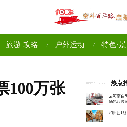
旅游·攻略
户外运动
特色·
100万张
热点
去海南自
辆轮渡过
和田团城