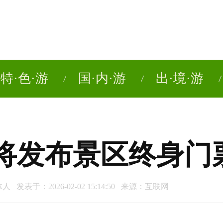
特·色·游
国·内·游
出·境·游
年将发布景区终身门票
 发表于：2026-02-02 15:14:50 来源：互联网