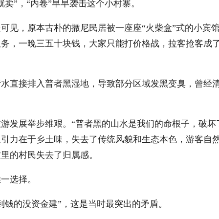
就卖”，“内卷”早早袭击这个小村寨。
见，原本古朴的撒尼民居被一座座“火柴盒”式的小宾馆
务，一晚三五十块钱，大家只能打价格战，拉客抢客成了
直接排入普者黑湿地，导致部分区域发黑变臭，曾经清
发展举步维艰。“普者黑的山水是我们的命根子，破坏了
吸引力在于乡土味，失去了传统风貌和生态本色，游客自
这里的村民失去了归属感。
一选择。
钱的没资金建”，这是当时最突出的矛盾。