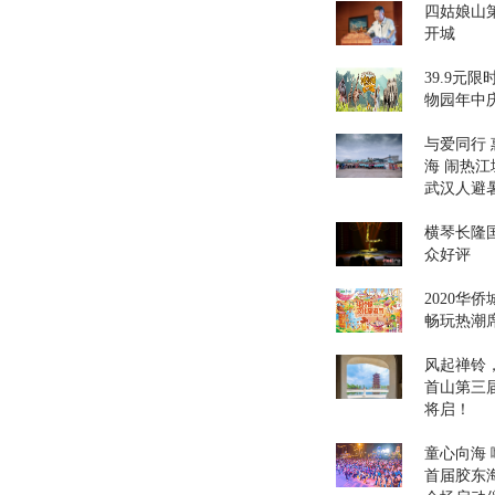
四姑娘山第
开城
39.9元
物园年中
与爱同行 
海 闹热江
武汉人避
横琴长隆
众好评
2020华
畅玩热潮
风起禅铃，
首山第三
将启！
童心向海 嗨
首届胶东