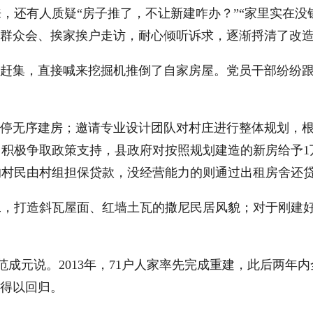
还有人质疑“房子推了，不让新建咋办？”“家里实在没
开群众会、挨家挨户走访，耐心倾听诉求，逐渐捋清了改
赶集，直接喊来挖掘机推倒了自家房屋。党员干部纷纷跟
停无序建房；邀请专业设计团队对村庄进行整体规划，根
积极争取政策支持，县政府对按照规划建造的新房给予1
弱的村民由村组担保贷款，没经营能力的则通过出租房舍还
打造斜瓦屋面、红墙土瓦的撒尼民居风貌；对于刚建好
成元说。2013年，71户人家率先完成重建，此后两年
味得以回归。