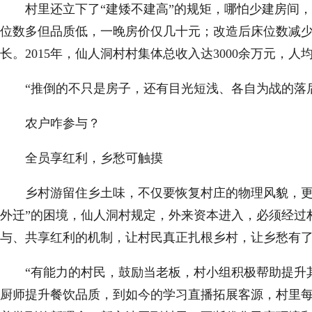
村里还立下了“建矮不建高”的规矩，哪怕少建房间，
位数多但品质低，一晚房价仅几十元；改造后床位数减
长。2015年，仙人洞村村集体总收入达3000余万元，
“推倒的不只是房子，还有目光短浅、各自为战的落后
农户咋参与？
全员享红利，乡愁可触摸
乡村游留住乡土味，不仅要恢复村庄的物理风貌，更要
外迁”的困境，仙人洞村规定，外来资本进入，必须经过
与、共享红利的机制，让村民真正扎根乡村，让乡愁有
“有能力的村民，鼓励当老板，村小组积极帮助提升其
厨师提升餐饮品质，到如今的学习直播拓展客源，村里