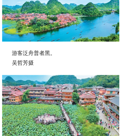
游客泛舟普者黑。
吴哲芳摄