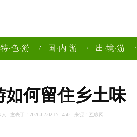
特·色·游
国·内·游
出·境·游
游如何留住乡土味
 发表于：2026-02-02 15:14:42 来源：互联网