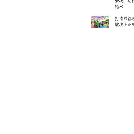
会场启动
轮水
打造成都游
坡坡上正