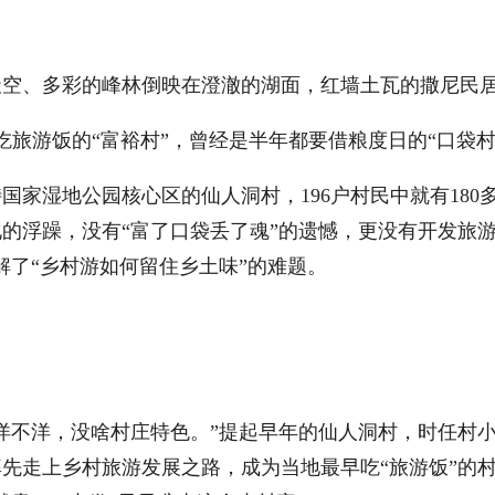
、多彩的峰林倒映在澄澈的湖面，红墙土瓦的撒尼民居
游饭的“富裕村”，曾经是半年都要借粮度日的“口袋村
湿地公园核心区的仙人洞村，196户村民中就有180多
化的浮躁，没有“富了口袋丢了魂”的遗憾，更没有开发旅
解了“乡村游如何留住乡土味”的难题。
洋，没啥村庄特色。”提起早年的仙人洞村，时任村小组
先走上乡村旅游发展之路，成为当地最早吃“旅游饭”的村