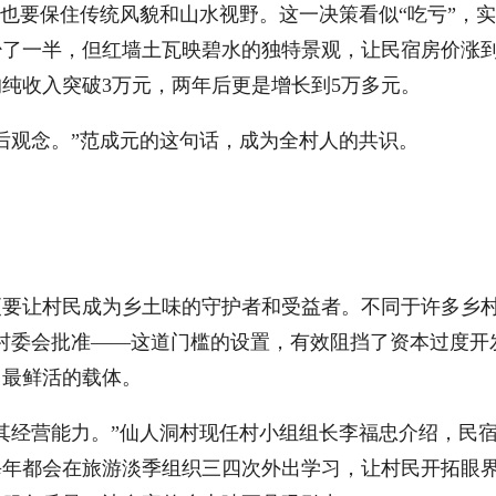
也要保住传统风貌和山水视野。这一决策看似“吃亏”，
少了一半，但红墙土瓦映碧水的独特景观，让民宿房价涨
人均纯收入突破3万元，两年后更是增长到5万多元。
观念。”范成元的这句话，成为全村人的共识。
让村民成为乡土味的守护者和受益者。不同于许多乡村
村委会批准——这道门槛的设置，有效阻挡了资本过度开
了最鲜活的载体。
经营能力。”仙人洞村现任村小组组长李福忠介绍，民宿
每年都会在旅游淡季组织三四次外出学习，让村民开拓眼