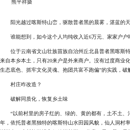
熊平祥摄
阳光越过喀斯特山峦，驱散普者黑的晨雾，湛蓝的天空
谁能想到，如今这个人均纯收入近6万元、家家户户吃旅
位于云南省文山壮族苗族自治州丘北县普者黑喀斯特国家
来自本乡本土，只有20来户是外来商户。没有过度商业
生态底色、抓牢文化灵魂、抱团共富不跑偏”的实践，破
村庄咋改造？
破解同质化，恢复乡土味
“以前村里的房子红的、绿的、黄的都有，土不土、洋不
年，依托普者黑独特的喀斯特山水田园风貌，仙人洞村率